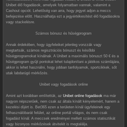
Unibet élő fogadások, amelyek folyamatban vannak, valamint a
Cashout opciót. Lehetőség van arra, hogy jegyet adjon a meccs
befejezése előtt. Használhatja ezt a jegyértékesítést élő fogadásokra
vagy stackelésre.
Számos bónusz és hűségprogram
Annak érdekében, hogy ügyfeleiket jelenleg vonzzák vagy
megtartsák, számos regisztrációs bónuszt és későbbi
hűségprogramokat kínálnak. A Unibet a maximális bónuszt 50 € és a
hűségprogram gyűjt pontokat lehet tulajdonítani a játékos számlájára,
akkor is lehet használni, hogy jobban tanfolyamok, sportcikkek, sőt
utak labdarúgó mérkőzés.
Unibet vagy fogadások online
Amint azt korábban említettük, az
Unibet online fogadások
ma már
nagyon népszerűek, nem csak az általa kínált kényelemért, hanem a
kezelési díjért is. Bet365 ezen a területen kínál ügyfeleinek egy
felhasználóbarát felület, az online portál világos, és nem csak
fogadást kínál. A meccsek eredményei mellett számos statisztikát
vagy bizonyos mérkőzések átvitelét is megtalálja.