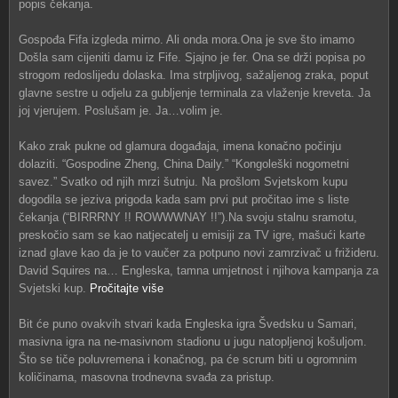
popis čekanja.
Gospođa Fifa izgleda mirno. Ali onda mora.Ona je sve što imamo
Došla sam cijeniti damu iz Fife. Sjajno je fer. Ona se drži popisa po
strogom redoslijedu dolaska. Ima strpljivog, sažaljenog zraka, poput
glavne sestre u odjelu za gubljenje terminala za vlaženje kreveta. Ja
joj vjerujem. Poslušam je. Ja…volim je.
Kako zrak pukne od glamura događaja, imena konačno počinju
dolaziti. “Gospodine Zheng, China Daily.” “Kongoleški nogometni
savez.” Svatko od njih mrzi šutnju. Na prošlom Svjetskom kupu
dogodila se jeziva prigoda kada sam prvi put pročitao ime s liste
čekanja (“BIRRRNY !! ROWWWNAY !!”).Na svoju stalnu sramotu,
preskočio sam se kao natjecatelj u emisiji za TV igre, mašući karte
iznad glave kao da je to vaučer za potpuno novi zamrzivač u frižideru.
David Squires na… Engleska, tamna umjetnost i njihova kampanja za
Svjetski kup.
Pročitajte više
Bit će puno ovakvih stvari kada Engleska igra Švedsku u Samari,
masivna igra na ne-masivnom stadionu u jugu natopljenoj košuljom.
Što se tiče poluvremena i konačnog, pa će scrum biti u ogromnim
količinama, masovna trodnevna svađa za pristup.