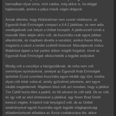
harmadban olyan sima, mint valaha, még akkor is, ha eléggé
hajlamosabb, amikor a pálya másik végén dolgozik.
Annak ellenére, hogy Abdulrahman nem szeret védekezni, az
Egyesült Arab Emírségek compact a 4-4-2 játékban, és nem adta
vendégeiknek sok helyet a Unibet közepén. A játékvezető ismét a
második félév elején aktív volt, de Ausztrália csak egyre jobban
ellenőrizték, és majdnem átvette a vezetést, amikor Aaron Mooy
megrázta a sávot a terület széléről lövéssel. Másodpercek múlva
Mabkhout éppen a hat yardos doboz mögött forgatott, mivel az
Egyesült Arab Emírségek elkészítették a legjobb esélyüket.
Mindig volt a veszélye a házigazdáknak, de soha nem volt
semmilyen nyomásérzet, amelyet az Egyesült Arab Emírségek
építettek.Ezzel szemben Ausztrália egyre inkább úgy tűnt, mintha
olyan célt értek volna el, amely győzelmet jelentene, ami egyre
inkább megérdemelt. Majdnem klisé volt azt mondani, hogy a játékot
Tim Cahill hozta létre a padról, és fél udvarot és célt talál. De ez volt,
és így volt az első érintésével a játékkal, egy finom Brad Smith
kereszt végére. A kijelző már lenyűgöző volt, de az Unibet
eredményével együtt Ausztrália egyik legjobb világbajnoksági
előadóművészeti előadása az Ázsia csatlakozása óta. akkor