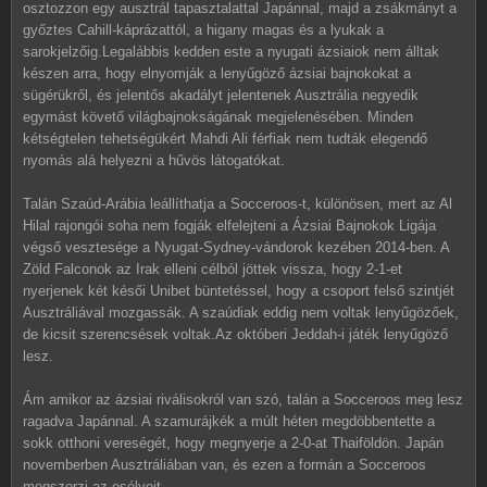
osztozzon egy ausztrál tapasztalattal Japánnal, majd a zsákmányt a
győztes Cahill-káprázattól, a higany magas és a lyukak a
sarokjelzőig.Legalábbis kedden este a nyugati ázsiaiok nem álltak
készen arra, hogy elnyomják a lenyűgöző ázsiai bajnokokat a
sügérükről, és jelentős akadályt jelentenek Ausztrália negyedik
egymást követő világbajnokságának megjelenésében. Minden
kétségtelen tehetségükért Mahdi Ali férfiak nem tudták elegendő
nyomás alá helyezni a hűvös látogatókat.
Talán Szaúd-Arábia leállíthatja a Socceroos-t, különösen, mert az Al
Hilal rajongói soha nem fogják elfelejteni a Ázsiai Bajnokok Ligája
végső vesztesége a Nyugat-Sydney-vándorok kezében 2014-ben. A
Zöld Falconok az Irak elleni célból jöttek vissza, hogy 2-1-et
nyerjenek két késői Unibet büntetéssel, hogy a csoport felső szintjét
Ausztráliával mozgassák. A szaúdiak eddig nem voltak lenyűgözőek,
de kicsit szerencsések voltak.Az októberi Jeddah-i játék lenyűgöző
lesz.
Ám amikor az ázsiai riválisokról van szó, talán a Socceroos meg lesz
ragadva Japánnal. A szamurájkék a múlt héten megdöbbentette a
sokk otthoni vereségét, hogy megnyerje a 2-0-at Thaiföldön. Japán
novemberben Ausztráliában van, és ezen a formán a Socceroos
megszerzi az esélyeit.