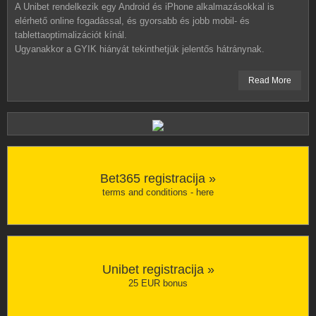
A Unibet rendelkezik egy Android és iPhone alkalmazásokkal is
elérhető online fogadással, és gyorsabb és jobb mobil- és
tablettaoptimalizációt kínál.
Ugyanakkor a GYIK hiányát tekinthetjük jelentős hátránynak.
Read More
Bet365 registracija »
terms and conditions -
here
Unibet registracija »
25 EUR bonus