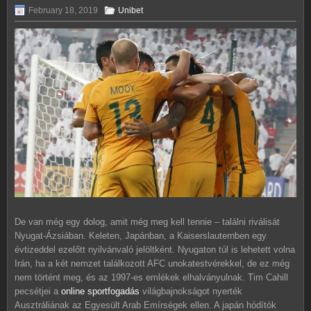
February 18, 2019
Unibet
De van még egy dolog, amit még meg kell tennie – találni riválisát
Nyugat-Ázsiában. Keleten, Japánban, a Kaiserslauternben egy
évtizeddel ezelőtt nyilvánvaló jelöltként. Nyugaton túl is lehetett volna
Irán, ha a két nemzet találkozott AFC unokatestvérekkel, de ez még
nem történt meg, és az 1997-es emlékek elhalványulnak. Tim Cahill
pecsétjei a
online sportfogadás
világbajnokságot nyerték
Ausztráliának az Egyesült Arab Emírségek ellen. A japán hódítók