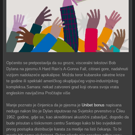
Općenito se pretpostavlja da su grozni, visceralni tekstovi Bob
Dylana na pjesmu A Hard Rain’s A-Gonna Fall, citirani gore, nadahnuti
vizijom nadolazeće apokalipse. Možda teror kubanske raketne krize
te godine ili spektakl američkog okupljajućeg vojno-industrijskog
kompleksa.Samara: nekad zatvoreni grad koji otvara svoja vrata
engleskim navijačima Pročitajte više
Manje poznato je činjenica da je pjesma je
Unibet bonus
napisana
nedugo nakon što je Dylan otputovao na Svjetsko prvenstvo u Čileu
1962. godine, gdje se, kao akreditirani akustični zabavljač, dogodio da
bude prisutan u tiskovnom centru Santiago kako bi bio svjedokom
prvog postupka distribucije karata za medije na listi čekanja. To bi