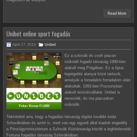
Read More
Unibet online sport fogadás
April 27, 2018
Unibet
Ez a szlovák és cseh piacon
működő fogadó társaság 1990-ben
alakult meg Prágában. Ez a típus
legrégebbi alanyai közé tartozik,
amelyek a forradalmi forradalom után
alakultak. 1991-ben Pozsonyban
alakult testvérvállalat. Unibet is
nevezték, és ma piacunkon
működik.
Tekintettel arra, hogy a fogadási társaság régóta további iroda
Szlovákiában és azért is, mert van egy egyedi által kiadott engedély
a Pénzügyminisztérium a Szlovák Köztársaság között a leghitelesebb
Fortuna fogadási társaság Szlovákiában.