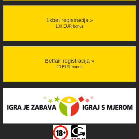
1xbet registracija »
100 EUR bonus
Betfair registracija »
20 EUR bonus