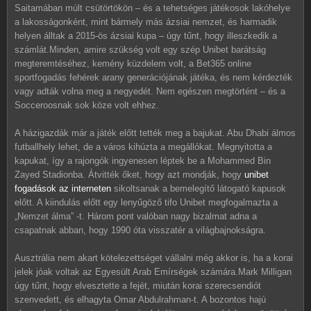
Saitamában múlt csütörtökön – és a tehetséges játékosok lakóhelye
a lakosságonként, mint bármely más ázsiai nemzet, és harmadik
helyen álltak a 2015-ös ázsiai kupa – úgy tűnt, hogy illeszkedik a
számlát.Minden, amire szükség volt egy szép Unibet barátság
megteremtéséhez, kemény küzdelem volt, a Bet365 online
sportfogadás fehérek arany generációjának játéka, és nem kérdezték
vagy adták volna meg a negyedét. Nem egészen megtörtént – és a
Socceroosnak sok köze volt ehhez.
A házigazdák már a játék előtt tették meg a bajukat. Abu Dhabi álmos
futballhely lehet, de a város kihúzta a megállókat. Megnyitotta a
kapukat, így a rajongók ingyenesen léptek be a Mohammed Bin
Zayed Stadionba. Átvitték őket, hogy azt mondják, hogy
unibet
fogadások az interneten
sikoltsanak a bemelegítő látogató kapusok
előtt. A kiindulás előtt egy lenyűgöző tifo Unibet megfogalmazta a
„Nemzet álma” -t. Három pont valóban nagy bizalmat adna a
csapatnak abban, hogy 1990 óta visszatér a világbajnokságra.
Ausztrália nem akart kötelezettséget vállalni még akkor is, ha a korai
jelek jóak voltak az Egyesült Arab Emírségek számára.Mark Milligan
úgy tűnt, hogy elvesztette a fejét, miután korai szerecsendiót
szenvedett, és elhagyta Omar Abdulrahman-t. A bozontos hajú