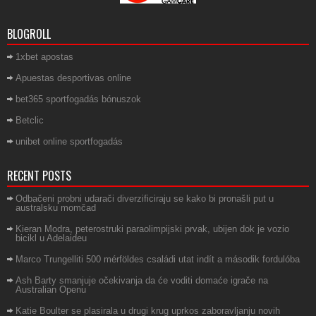
BLOGROLL
1xbet apostas
Apuestas desportivas online
bet365 sportfogadás bónuszok
Betclic
unibet online sportfogadás
RECENT POSTS
Odbačeni probni udarači diverzificiraju se kako bi pronašli put u
australsku momčad
Kieran Modra, peterostruki paraolimpijski prvak, ubijen dok je vozio
bicikl u Adelaideu
Marco Trungelliti 500 mérföldes családi utat indít a második fordulóba
Ash Barty smanjuje očekivanja da će voditi domaće igrače na
Australian Openu
Katie Boulter se plasirala u drugi krug uprkos zaboravljanju novih