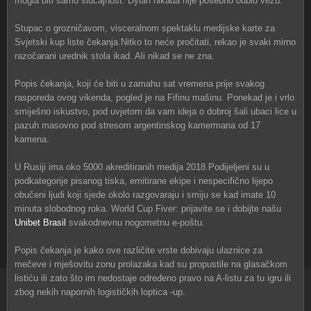
mogla biti samo slučajnost. Dylan nikada nije posebno odbio vezu.
Stupac o grozničavom, visceralnom spektaklu medijske karte za
Svjetski kup liste čekanja.Nitko to neće pročitati, rekao je svaki mirno
razočarani urednik stola ikad. Ali nikad se ne zna.
Popis čekanja, koji će biti u zamahu sat vremena prije svakog
rasporeda ovog vikenda, pogled je na Fifinu mašinu. Ponekad je i vrlo
smiješno iskustvo, pod uvjetom da vam ideja o dobroj šali ubaci lice u
pazuh masovno pod stresom argentinskog kamermana od 17
kamena.
U Rusiji ima oko 5000 akreditiranih medija 2018.Podijeljeni su u
podkategorije pisanog tiska, emitirane ekipe i nespecifično lijepo
obučeni ljudi koji sjede okolo razgovaraju i smiju se kad imate 10
minuta slobodnog roka. World Cup Fiver: prijavite se i dobijte našu
Unibet Brasil
svakodnevnu nogometnu e-poštu.
Popis čekanja je kako ove različite vrste dobivaju ulaznice za
mečeve i mješovitu zonu prolazaka kad su propustile na glasačkom
listiću ili zato što im nedostaje određeno pravo na A-listu za tu igru ​​ili
zbog nekih napornih logističkih loptica -up.