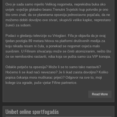
Ovo je sada samo mjerilo Velikog nogometa, neprekidna buka oko
uvijek -svježije globalno beano.Trenutni Svjetski kup potvrdio je ono
što smo znali, da se planetarna opsesija jednostavno pojačala, da ne
možemo dobiti dovoljno ove stvari, skupivši velike kapke, neprestano
žureći za sobom.
Podaci o gledanju televizije su Vrtoglavi. Fifa je objavila da je ovaj
tjedan postigla 89 metara hitova na platformi društvenih medija za
koju nikada nisam ni čula, a ponekad se nogomet osjeća malo
suvišnim. U Fifinom shvaćanju može se činiti atomiziranim, nešto što
će se nemilosrdno rastaviti, roba koja se pušta samo iza VIP konopa.
Odakle potječe ta opsesija? Može li se to samo tako nastaviti?
Hoćemo li se ikad naći nevezano? Je li ikad zaista dovoljno? Koliko
popisa čekanja mora muškarac prijeći? Odgovor na sve to, moji
kolege iza ograde, puše vjetar Fifine partnerice.
Read More
Unibet online sportfogadás