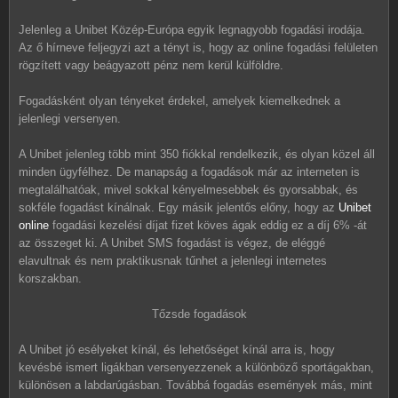
Jelenleg a Unibet Közép-Európa egyik legnagyobb fogadási irodája.
Az ő hírneve feljegyzi azt a tényt is, hogy az online fogadási felületen
rögzített vagy beágyazott pénz nem kerül külföldre.
Fogadásként olyan tényeket érdekel, amelyek kiemelkednek a
jelenlegi versenyen.
A Unibet jelenleg több mint 350 fiókkal rendelkezik, és olyan közel áll
minden ügyfélhez. De manapság a fogadások már az interneten is
megtalálhatóak, mivel sokkal kényelmesebbek és gyorsabbak, és
sokféle fogadást kínálnak. Egy másik jelentős előny, hogy az
Unibet
online
fogadási kezelési díjat fizet köves ágak eddig ez a díj 6% -át
az összeget ki. A Unibet SMS fogadást is végez, de eléggé
elavultnak és nem praktikusnak tűnhet a jelenlegi internetes
korszakban.
Tőzsde fogadások
A Unibet jó esélyeket kínál, és lehetőséget kínál arra is, hogy
kevésbé ismert ligákban versenyezzenek a különböző sportágakban,
különösen a labdarúgásban. Továbbá fogadás események más, mint