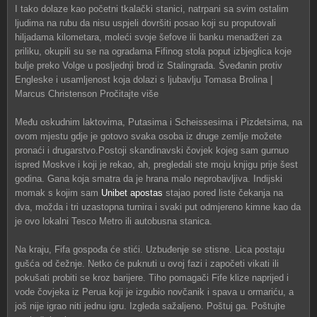
I tako dolaze kao početni tkalački stanici, natrpani sa svim ostalim
ljudima na rubu da nisu uspjeli dovršiti posao koji su proputovali
hiljadama kilometara, moleći svoje šefove ili banku menadžeri za
priliku, okupili su se na ogradama Fifinog stola poput izbjeglica koje
bulje preko Volge u posljednji brod iz Stalingrada. Šveđanin protiv
Engleske i usamljenost koja dolazi s ljubavlju Tomasa Brolina |
Marcus Christenson Pročitajte više
Među oskudnim laktovima, Putasima i Scheissesima i Pizdetsima, na
ovom mjestu gdje je gotovo svaka osoba iz druge zemlje možete
pronaći i drugarstvo.Postoji skandinavski čovjek kojeg sam gurnuo
ispred Moskve i koji je rekao, ah, pregledali ste moju knjigu prije šest
godina. Gana koja smatra da je hrana malo neprobavljiva. Indijski
momak s kojim sam
Unibet apostas
stajao pored liste čekanja na
dva, možda i tri uzastopna turnira i svaki put odmjereno kimne kao da
je ovo lokalni Tesco Metro ili autobusna stanica.
Na kraju, Fifa gospođa će stići. Uzbuđenje se stisne. Lica postaju
gušća od čežnje. Netko će puknuti u ovoj fazi i započeti vikati ili
pokušati probiti se kroz barijere. Tiho pomagači Fife klize naprijed i
vode čovjeka iz Perua koji je izgubio novčanik i spava u ormariću, a
još nije igrao niti jednu igru. Izgleda sažaljeno. Poštuj ga. Poštujte