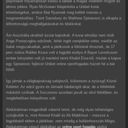
playmaker folyamatosan keresi a labdát a magas védelem mögött és
álmos jobbra. Ryan McGowan felajánlotta a Unibet korai
lehetőségeket, amikor Mat Ryannek meg kellett mennie a
megmentéséhez. Trent Sainsbury és Matthew Spiranovic is elkapta a
létfontosságú meghallgatásokat és blokkokat.
Ám Ausztrália okokból ázsiai bajnokok. A korai elmúlás nem örült
Ange Postecoglou edzőnek, fehér ingét verejtékbe vette, mielőtt az
italok megszakadtak, amit a játékosok a félóránál élveztek, de 17
perc múlva Robbie Kruse volt a legjobb esélye.A Bayer Leverkusen
ember kénytelen volt jó mentést tenni Khalid Eisa-tól, miután a kapus
egy Spiranovic fejlécet Unibet online sportfogadás húzott fel a bár
fölött.
Így járnak a világbajnokság selejtezői, különösen a nyüzsgő Közel-
Keleten. Az edző gyors és támadó labdarúgót akar, de a feltételek
másként szólnak. A Socceroos azonban javult az első félidőben, és
meglehetősen kényelmes volt.
Abdulrahman megpróbált valamit tenni, de még olyan tehetséges
sztrájkolók is, mint Ahmed Khalil és Ali Mabkhout – messze a
legjobbatól ebben a játékban. nem mindig a hullámhosszán.Mégis,
Abdulrahman végső játékában az
online sport fogadás
utolsó