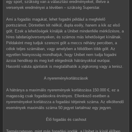
egy sport, szükség van a választási eredményeket, illetve a
versenyek eredményei a tévében – szükség Superstar.
Ami a fogadás magukat, lehet fogadni például a megfelelő
pontszámot, Döntetlen tét nélkül, dupla esély, hanem a kik az első
gólt. Ezek a lehetőségek kínálják a Unibet mindenféle mérkőzésre, a
híres labdarúgóversenyeken, és számos más lehetőséget kínálnak.
Példaként meg tudjuk szerezni gólt a meccs néhány percében, a
célok teljes számában, vagy amelyben a félidőben több gólt. Az
egyetlen hiányosság mondhatjuk, hogy Unibet nem tudja fogadni
ázsiai hendikep és meg kell elégedniük hátrányokkal európai.
Hasonló valuta ajánlatok is megtalálhatók a jégkorong vagy a tenisz.
A nyereménykorlátozások
A hátránya a maximális nyeremények korlátozása 150.000 €, ez a
magasság csak fogadásokra érvényes. Ellenkező esetben a
nyereményeket korlátozza a fogadási tétjeinek száma. Az elköltendő
események maximális száma 50 jegyet tartalmaz egy jegyen.
Élő fogadás és cashout
Természetesen, mint más fogadási irodák, a Unibet is kínál élőben