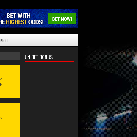
1XBET
UNIBET BONUS
 »
e
»