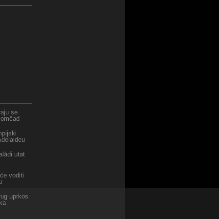
raju se
 momčad
pijski
 Adelaideu
ládi utat
će voditi
u
krug uprkos
aka