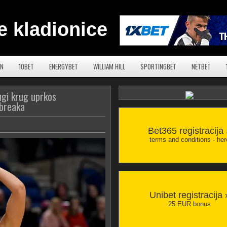
e kladionice
IN
10BET
ENERGYBET
WILLIAM HILL
SPORTINGBET
NETBET
ugi krug uprkos
-breaka
Bet365 registracija
terms and conditions -
her
Unibet registracija 
25 EUR bonus